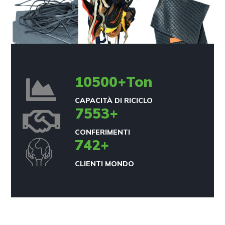
10500
+Ton
CAPACITÀ DI RICICLO
8750
+
CONFERIMENTI
742
+
CLIENTI MONDO