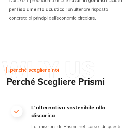
Dal 2021 produciamo anche
rotoli in gomma
riciclata
per l’
isolamento acustico
; un’ulteriore risposta
concreta ai principi dell’economia circolare.
WHY US
perchè scegliere noi
Perché Scegliere Prismi
L'alternativa sostenibile alla
discarica
La mission di Prismi nel corso di questi