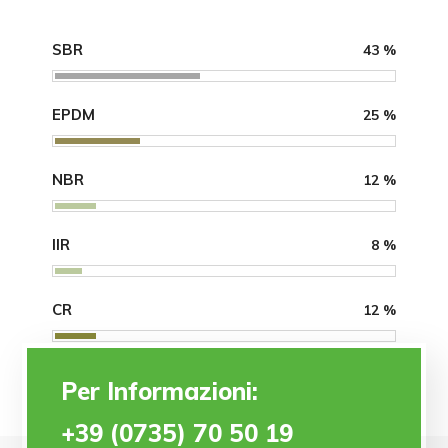
SBR
43
%
EPDM
25
%
NBR
12
%
IIR
8
%
CR
12
%
Per Informazioni:
+39 (0735) 70 50 19