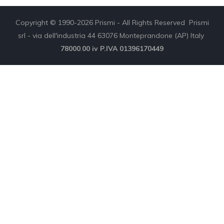
Copyright © 1990-2026 Prismi - All Rights Reserved Prismi
srl - via dell'industria 44 63076 Monteprandone (AP) Italy
78000
.
00 iv P.IVA 01396170449